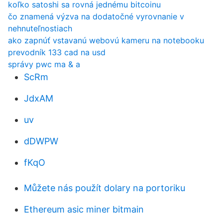
koľko satoshi sa rovná jednému bitcoinu
čo znamená výzva na dodatočné vyrovnanie v
nehnuteľnostiach
ako zapnúť vstavanú webovú kameru na notebooku
prevodník 133 cad na usd
správy pwc ma & a
ScRm
JdxAM
uv
dDWPW
fKqO
Můžete nás použít dolary na portoriku
Ethereum asic miner bitmain