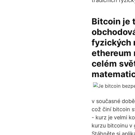
tradičních fyzic
Bitcoin je 
obchodován
fyzických 
ethereum n
celém svět
matematic
v současné době
což činí bitcoin
- kurz je velmi 
kurzu bitcoinu v 
Stáhněte si apli