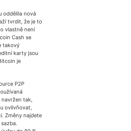
u oddělila nová
ží tvrdit, že je to
o vlastně není
itcoin Cash se
je takový
editní karty jsou
itcoin je
source P2P
 používaná
e navržen tak,
nu ovlivňovat,
ci. Změny najdete
 sazba.