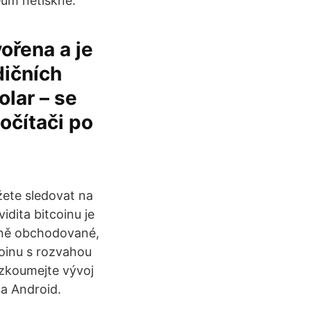
eum netiskne.
vořena a je
dičních
olar – se
očítači po
ete sledovat na
dita bitcoinu je
éně obchodované,
coinu s rozvahou
ozkoumejte vývoj
 a Android.