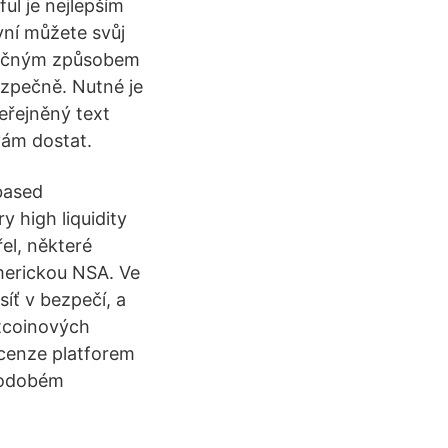
ul je nejlepším
ní můžete svůj
zpečným způsobem
ezpečně. Nutné je
eřejněný text
vám dostat.
-based
 high liquidity
řel, některé
merickou NSA. Ve
síť v bezpečí, a
itcoinových
ecenze platforem
tkodobém