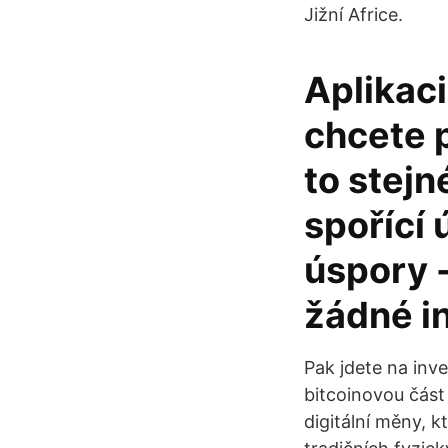
Jižní Africe.
Aplikaci
chcete p
to stejn
spořící 
úspory 
žádné i
Pak jdete na inve
bitcoinovou část 
digitální měny, 