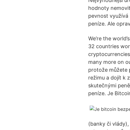
Nejvýhodnější úro
hodnoty nemovito
pevnost využívá 
peníze. Ale opra
We’re the world’
32 countries wor
cryptocurrencies 
many more on our
protože můžete p
režimu a dojít k 
skutečnými peněz
peníze. Je Bitco
(banky či vlády)