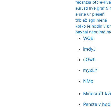
recenzia btc e-riva
eurusd live graf 5 
e ur e ur pieseň
thb až sgd mena
koľko je hodín v br
paypal neprijme mo
WQB
lmdyJ
cOwh
myxLY
NMp
Minecraft kví
Peníze v hod