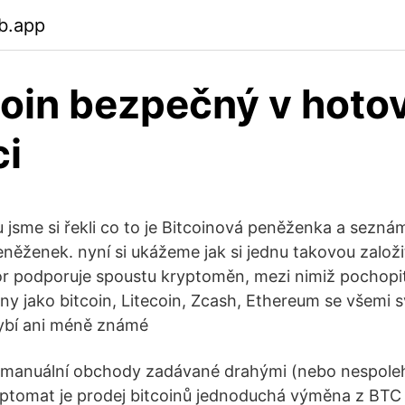
b.app
coin bezpečný v hoto
ci
jsme si řekli co to je Bitcoinová peněženka a seznámi
něženek. nyní si ukážeme jak si jednu takovou založ
r podporuje spoustu kryptoměn, mezi nimiž pochopi
 jako bitcoin, Litecoin, Zcash, Ethereum se všemi
hybí ani méně známé
 manuální obchody zadávané drahými (nebo nespolehl
iptomat je prodej bitcoinů jednoduchá výměna z BTC 