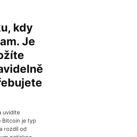
u, kdy
nam. Je
ožíte
ravidelně
řebujete
 uvidíte
 Bitcoin je typ
a rozdíl od