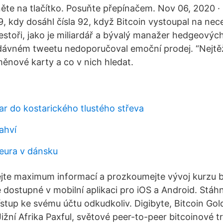
kněte na tlačítko. Posuňte přepínačem. Nov 06, 2020 
9, kdy dosáhl čísla 92, když Bitcoin vystoupal na nec
estoři, jako je miliardář a bývalý manažer hedgeovýc
dávném tweetu nedoporučoval emoční prodej. “Nejtěž
měnové karty a co v nich hledat.
ar do kostarického tlustého střeva
lahví
 eura v dánsku
ejte maximum informací a prozkoumejte vývoj kurzu b
 dostupné v mobilní aplikaci pro iOS a Android. Stáhně
stup ke svému účtu odkudkoliv. Digibyte, Bitcoin Go
Jižní Afrika Paxful, světové peer-to-peer bitcoinové trž