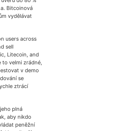
í úvěru do 80 %
.a. Bitcoinová
lům vydělávat
on users across
d sell
c, Litecoin, and
 to velmi zrádné,
otestovat v demo
odování se
ychle ztrácí
 jeho plná
ak, aby nikdo
vládat peněžní