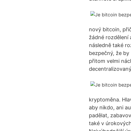
nový bitcoin, př
žádné rozdělení a
následně také roz
bezpečný, že by b
přitom velmi nác
decentralizovaný
kryptoměna. Hlavn
aby nikdo, ani au
padělat, zabavov
také v úrokových