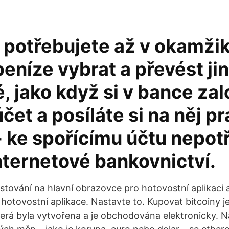
 potřebujete až v okamžik
eníze vybrat a převést ji
é, jako když si v bance zal
účet a posíláte si na něj p
- ke spořícímu účtu nepot
nternetové bankovnictví.
stování na hlavní obrazovce pro hotovostní aplikaci a
hotovostní aplikace. Nastavte to. Kupovat bitcoiny je
která byla vytvořena a je obchodována elektronicky. N