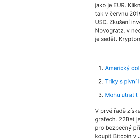
jako je EUR. Kli
tak v červnu 201
USD. Zkušení inv
Novogratz, v ne
je sedět. Krypto
Americký dol
Triky s pivní 
Mohu utratit
V prvé řadě získ
grafech. 22Bet je
pro bezpečný pří
koupit Bitcoin v 