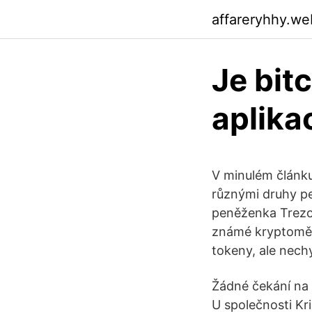
affareryhhy.we
Je bit
aplika
V minulém článku 
různými druhy pe
peněženka Trezo
známé kryptoměny
tokeny, ale nec
Žádné čekání na
U společnosti Kr