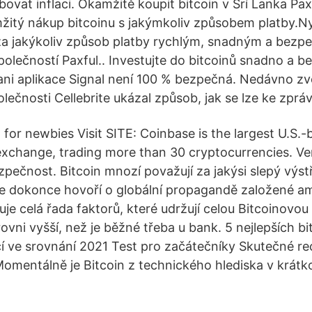
vat inflaci. Okamžitě koupit bitcoin v Srí Lanka Paxf
itý nákup bitcoinu s jakýmkoliv způsobem platby.Ny
 za jakýkoliv způsob platby rychlým, snadným a be
lečností Paxful.. Investujte do bitcoinů snadno a b
 ani aplikace Signal není 100 % bezpečná. Nedávno zv
lečnosti Cellebrite ukázal způsob, jak se lze ke zprá
 for newbies Visit SITE: Coinbase is the largest U.S.
xchange, trading more than 30 cryptocurrencies. Very
zpečnost. Bitcoin mnozí považují za jakýsi slepý výst
ie dokonce hovoří o globální propagandě založené a
uje celá řada faktorů, které udržují celou Bitcoinovou 
ovni vyšší, než je běžné třeba u bank. 5 nejlepších b
cí ve srovnání 2021 Test pro začátečníky Skutečné r
 Momentálně je Bitcoin z technického hlediska v krá