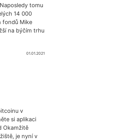
· Naposledy tomu
elých 14 000
h fondů Mike
ší na býčím trhu
01.01.2021
itcoinu v
te si aplikaci
ld Okamžitě
iště, je nyní v