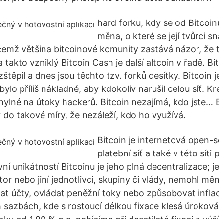
hard forku, kdy se od Bitcoin
měna, o které se její tvůrci sna
ičemž většina bitcoinové komunity zastává názor, že t
 takto vzniklý Bitcoin Cash je další altcoin v řadě. B
štěpil a dnes jsou těchto tzv. forků desítky. Bitcoin 
ylo příliš nákladné, aby kdokoliv narušil celou síť. Kr
hylné na útoky hackerů. Bitcoin nezajímá, kdo jste… B
 do takové míry, že nezáleží, kdo ho využívá.
Bitcoin je internetová open-
platební síť a také v této síti
í unikátností Bitcoinu je jeho plná decentralizace; j
tor nebo jiní jednotlivci, skupiny či vlády, nemohl mě
at účty, ovládat peněžní toky nebo způsobovat infla
 sazbách, kde s rostoucí délkou fixace klesá úroková