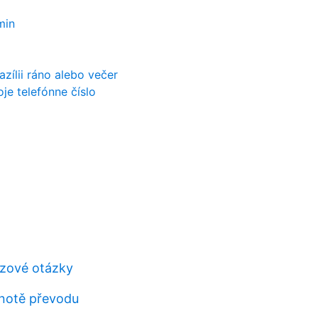
min
azílii ráno alebo večer
je telefónne číslo
zové ​​otázky
notě převodu