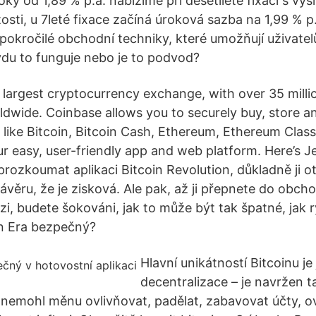
ky od 1,89 % p.a. nabízíme při desetileté fixaci s výš
sti, u 7leté fixace začíná úroková sazba na 1,99 % p
pokročilé obchodní techniky, které umožňují uživate
vdu to funguje nebo je to podvod?
s largest cryptocurrency exchange, with over 35 milli
ldwide. Coinbase allows you to securely buy, store an
like Bitcoin, Bitcoin Cash, Ethereum, Ethereum Classi
 easy, user-friendly app and web platform. Here’s Je
rozkoumat aplikaci Bitcoin Revolution, důkladně ji 
závěru, že je zisková. Ale pak, až ji přepnete do obch
i, budete šokováni, jak to může být tak špatné, jak r
in Era bezpečný?
Hlavní unikátností Bitcoinu je
decentralizace – je navržen t
, nemohl měnu ovlivňovat, padělat, zabavovat účty, o