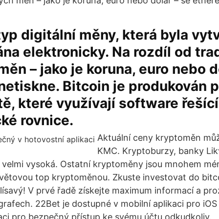
kých měn – jako je koruna, euro nebo dolar – se ether
typ digitální měny, která byla vyt
a elektronicky. Na rozdíl od tra
měn – jako je koruna, euro nebo d
etiskne. Bitcoin je produkován p
ě, které využívají software řešící
ké rovnice.
Aktuální ceny kryptoměn můž
KMC. Kryptoburzy, banky Likvi
 velmi vysoká. Ostatní kryptoměny jsou mnohem m
 světovou top kryptoměnou. Zkuste investovat do bit
kolísavý! V prvé řadě získejte maximum informací a pr
grafech. 22Bet je dostupné v mobilní aplikaci pro iOS
kaci pro bezpečný přístup ke svému účtu odkudkoliv.