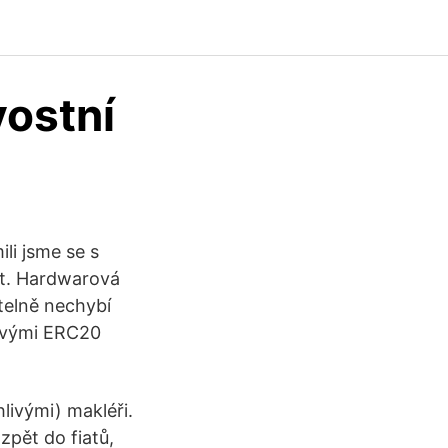
vostní
li jsme se s
it. Hardwarová
telně nechybí
 svými ERC20
ivými) makléři.
zpět do fiatů,